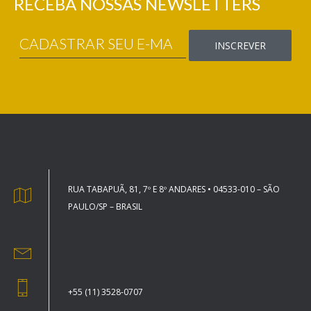
RECEBA NOSSAS NEWSLETTERS
RUA TABAPUÃ, 81, 7º E 8º ANDARES • 04533-010 – SÃO
PAULO/SP – BRASIL
+55 (11) 3528-0707