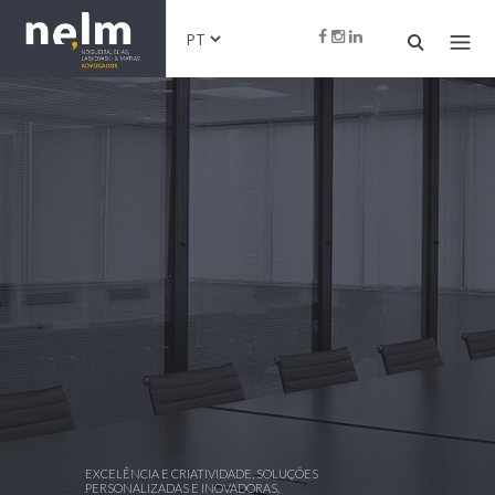
EXCELÊNCIA E CRIATIVIDADE, SOLUÇÕES
PERSONALIZADAS E INOVADORAS,