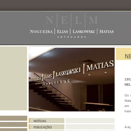
13/1
NELM
Os 
Nata
em 
tran
A aç