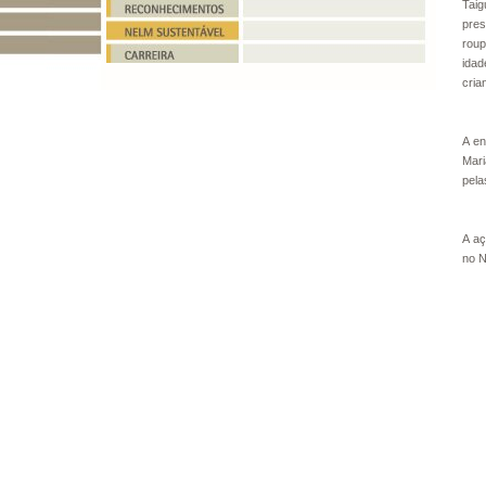
Tai
pres
roup
idad
cria
A en
Mari
pela
A aç
no N