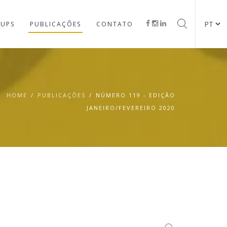
TUPS
PUBLICAÇÕES
CONTATO
HOME
/
PUBLICAÇÕES
/
NÚMERO 119 - EDIÇÃO
JANEIRO/FEVEREIRO 2020